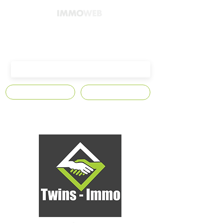
4300 Waremme,
Avenue Edmond Leburton n°10
S'abonner
Contact