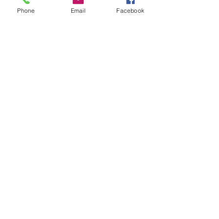
Phone
Email
Facebook
+32 497 25 03 53
info@twins-immo.be