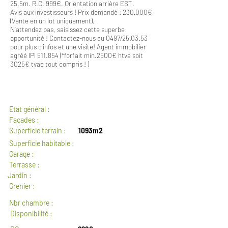
25,5m. R.C. 999€. Orientation arrière EST.
Avis aux investisseurs ! Prix demandé : 230.000€
(Vente en un lot uniquement).
N’attendez pas, saisissez cette superbe
opportunité ! Contactez-nous au 0497/25.03.53
pour plus d'infos et une visite! Agent immobilier
agréé IPI 511.854 (*forfait min.2500€ htva soit
3025€ tvac tout compris ! )
GENERAL
Etat général :
Façades :
Superficie terrain :
1093m2
Superficie habitable :
Garage :
Terrasse :
Jardin :
Grenier :
Nbr chambre :
Disponibilité :