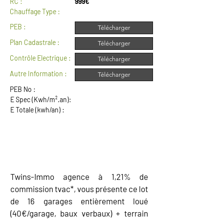
RC :
999€
Chauffage Type :
PEB :
Télécharger
Plan Cadastrale :
Télécharger
Contrôle Electrique :
Télécharger
Autre Information :
Télécharger
PEB No :
E Spec (Kwh/m².an):
E Totale (kwh/an) :
DESCRIPTION
Twins-Immo agence à 1,21% de
commission tvac*, vous présente ce lot
de 16 garages entièrement loué
(40€/garage, baux verbaux) + terrain