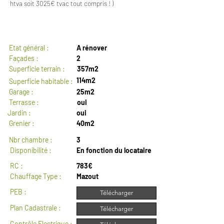
htva soit 3025€ tvac tout compris ! )
GENERAL
Etat général :
A rénover
Façades :
2
Superficie terrain :
357m2
114m2
Superficie habitable :
Garage :
25m2
Terrasse :
oui
Jardin :
oui
Grenier :
40m2
Nbr chambre :
3
Disponibilité :
En fonction du locataire
RC :
783€
Chauffage Type :
Mazout
PEB :
Télécharger
Plan Cadastrale :
Télécharger
Contrôle Electrique :