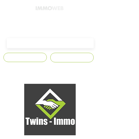
4300 Waremme,
Avenue Edmond Leburton n°10
S'abonner
Contact