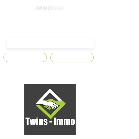
4300 Waremme,
Avenue Edmond Leburton n°10
S'abonner
Contact