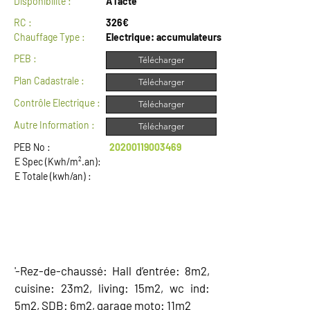
Disponibilité :
A l'acte
RC :
326€
Chauffage Type :
Electrique: accumulateurs
PEB :
Télécharger
Plan Cadastrale :
Télécharger
Contrôle Electrique :
Télécharger
Autre Information :
Télécharger
PEB No :
20200119003469
E Spec (Kwh/m².an):
E Totale (kwh/an) :
DESCRIPTION
'-Rez-de-chaussé: Hall d’entrée: 8m2,
cuisine: 23m2, living: 15m2, wc ind:
5m2, SDB: 6m2, garage moto: 11m2