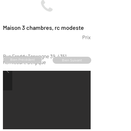
Maison 3 chambres, rc modeste
Prix
Rue Freddy Terwagne 39, 4351
Bien Précédent
Bien Suivant
Remicourt, Belgique