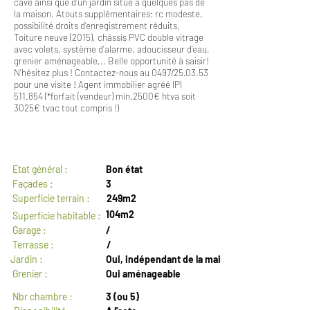
cave ainsi que d’un jardin situé à quelques pas de
la maison. Atouts supplémentaires: rc modeste,
possibilité droits d’enregistrement réduits,
Toiture neuve (2015), châssis PVC double vitrage
avec volets, système d’alarme, adoucisseur d’eau,
grenier aménageable,.. Belle opportunité à saisir!
N’hésitez plus ! Contactez-nous au 0497/25.03.53
pour une visite ! Agent immobilier agréé IPI
511.854 (*forfait (vendeur) min.2500€ htva soit
3025€ tvac tout compris !)
GENERAL
Etat général :
Bon état
Façades :
3
Superficie terrain :
249m2
104m2
Superficie habitable :
Garage :
/
Terrasse :
/
Jardin :
Oui, indépendant de la maison: 148m2
Grenier :
Oui aménageable
Nbr chambre :
3 (ou 5)