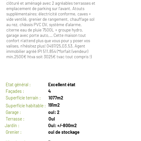
clôturé et aménagé avec 2 agréables terrasses et
emplacement de parking sur l’avant. Atouts
supplémentaires: électricité conforme, caves +
vide ventilé, grenier de rangement, chauffage sol
au rez, châssis PVC DV, système d’alarme,
citerne eau de pluie 7500L + groupe hydro,
garage avec porte auto,… Cette maison tout
confort n’attend plus que vous pour y poser vos
valises, n’hésitez plus! 0497/25.03.53. Agent
immobilier agréé IPI 511.854 (*forfait (vendeur)
min.2500€ htva soit 3025€ tvac tout compris !)
GENERAL
Etat général :
Excellent état
Façades :
4
Superficie terrain :
1077m2
191m2
Superficie habitable :
Garage :
oui: 2
Terrasse :
Oui
Jardin :
Oui: +/-800m2
Grenier :
oui de stockage