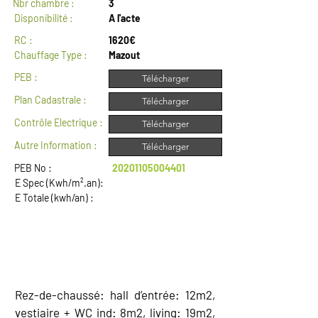
Nbr chambre :
3
Disponibilité :
A l'acte
RC :
1620€
Chauffage Type :
Mazout
PEB :
Télécharger
Plan Cadastrale :
Télécharger
Contrôle Electrique :
Télécharger
Autre Information :
Télécharger
PEB No :
20201105004401
E Spec (Kwh/m².an):
E Totale (kwh/an) :
DESCRIPTION
Rez-de-chaussé: hall d’entrée: 12m2,
vestiaire + WC ind: 8m2, living: 19m2,