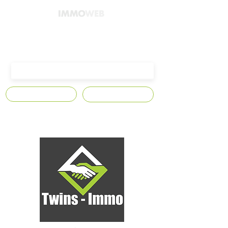
4300 Waremme,
Avenue Edmond Leburton n°10
S'abonner
Contact