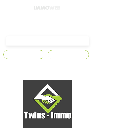
4300 Waremme,
Avenue Edmond Leburton n°10
S'abonner
Contact