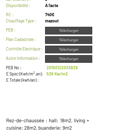
Disponibilité :
A l'acte
RC :
740€
Chauffage Type :
mazout
PEB :
Télécharger
Plan Cadastrale :
Télécharger
Contrôle Electrique :
Télécharger
Autre Information :
Télécharger
PEB No :
20150122033829
E Spec (Kwh/m².an):
526 Kw/m2
E Totale (kwh/an) :
DESCRIPTION
Rez-de-chaussée : hall: 18m2, living +
cuisine: 28m2, buanderie: 9m2