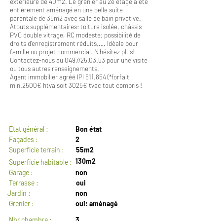
extérieure de 40m2. Le grenier au 2e étage a été
entièrement aménagé en une belle suite
parentale de 35m2 avec salle de bain privative.
Atouts supplémentaires: toiture isolée, châssis
PVC double vitrage, RC modeste; possibilité de
droits d’enregistrement réduits,…. Idéale pour
famille ou projet commercial. N'hésitez plus!
Contactez-nous au 0497/25.03.53 pour une visite
ou tous autres renseignements.
Agent immobilier agréé IPI 511.854 (*forfait
min.2500€ htva soit 3025€ tvac tout compris !
GENERAL
Etat général :
Bon état
Façades :
2
Superficie terrain :
55m2
130m2
Superficie habitable :
Garage :
non
Terrasse :
oui
Jardin :
non
Grenier :
oui: aménagé
Nbr chambre :
3