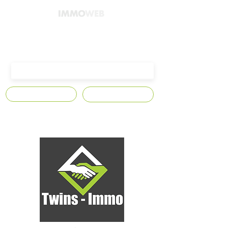
4300 Waremme,
Avenue Edmond Leburton n°10
S'abonner
Contact