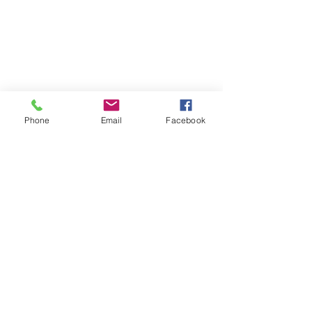
Phone
Email
Facebook
+32 497 25 03 53
info@twins-immo.be