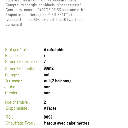
Compteurs énergie individuels. N’hésitez plus !
Contactez-nous au 0497/25.03.53 pour une visite
! Agent immobilier agréé IPI 511.854 (*forfait
(vendeur) min.2500€ htva soit 3025€ tvac tout
compris !)
GENERAL
Etat général :
A rafraichir
Façades :
/
Superficie terrain :
/
90m2
Superficie habitable :
Garage :
oui
Terrasse :
oui (2 balcons)
Jardin :
non
Grenier :
non
Nbr chambre :
2
Disponibilité :
A l'acte
RC :
889€
Chauffage Type :
Mazout avec calorimètres