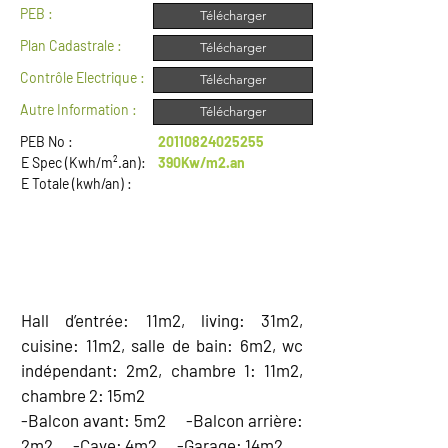
PEB :
Télécharger
Plan Cadastrale :
Télécharger
Contrôle Electrique :
Télécharger
Autre Information :
Télécharger
PEB No :
20110824025255
E Spec (Kwh/m².an):
390Kw/m2.an
E Totale (kwh/an) :
DESCRIPTION
Hall d’entrée: 11m2, living: 31m2,
cuisine: 11m2, salle de bain: 6m2, wc
indépendant: 2m2, chambre 1: 11m2,
chambre 2: 15m2
-Balcon avant: 5m2 -Balcon arrière:
2m2 -Cave: 4m2 -Garage: 14m2