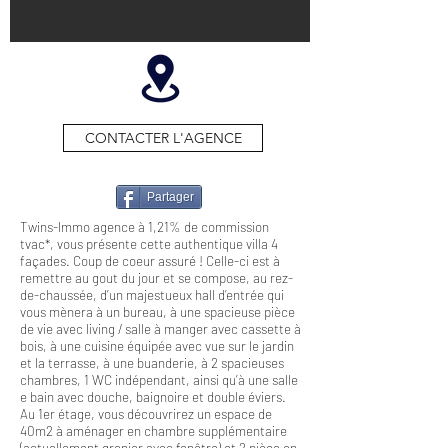
CONTACTER L'AGENCE
Partager
Twins-Immo agence à 1,21% de commission
tvac*, vous présente cette authentique villa 4
façades. Coup de coeur assuré ! Celle-ci est à
remettre au gout du jour et se compose, au rez-
de-chaussée, d’un majestueux hall d’entrée qui
vous mènera à un bureau, à une spacieuse pièce
de vie avec living / salle à manger avec cassette à
bois, à une cuisine équipée avec vue sur le jardin
et la terrasse, à une buanderie, à 2 spacieuses
chambres, 1 WC indépendant, ainsi qu’à une salle
e bain avec douche, baignoire et double éviers.
Au 1er étage, vous découvrirez un espace de
40m2 à aménager en chambre supplémentaire
(actuellement grenier avec fenêtre) et 2 pièce en