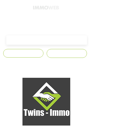
4300 Waremme,
Avenue Edmond Leburton n°10
S'abonner
Contact