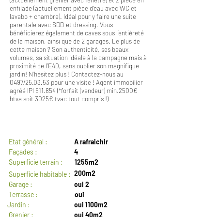
enfilade (actuellement pièce d’eau avec WC et
lavabo + chambre). Idéal pour y faire une suite
parentale avec SDB et dressing. Vous
bénéficierez également de caves sous l’entièreté
de la maison, ainsi que de 2 garages. Le plus de
cette maison ? Son authenticité, ses beaux
volumes, sa situation idéale à la campagne mais à
proximité de l’E40, sans oublier son magnifique
jardin! N'hésitez plus ! Contactez-nous au
0497/25.03.53 pour une visite ! Agent immobilier
agréé IPI 511.854 (*forfait (vendeur) min.2500€
htva soit 3025€ tvac tout compris !)
GENERAL
Etat général :
A rafraichir
Façades :
4
Superficie terrain :
1255m2
200m2
Superficie habitable :
Garage :
oui 2
Terrasse :
oui
Jardin :
oui 1100m2
Grenier :
oui 40m2