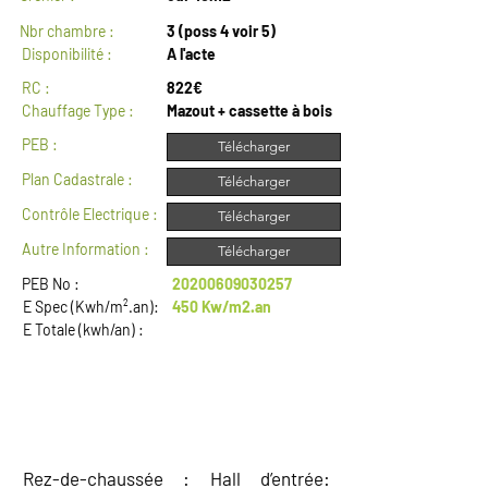
Nbr chambre :
3 (poss 4 voir 5)
Disponibilité :
A l'acte
RC :
822€
Chauffage Type :
Mazout + cassette à bois
PEB :
Télécharger
Plan Cadastrale :
Télécharger
Contrôle Electrique :
Télécharger
Autre Information :
Télécharger
PEB No :
20200609030257
E Spec (Kwh/m².an):
450 Kw/m2.an
E Totale (kwh/an) :
DESCRIPTION
Rez-de-chaussée : Hall d’entrée: