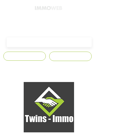
4300 Waremme,
Avenue Edmond Leburton n°10
S'abonner
Contact