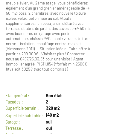
meuble évier. Au 2ème étage, vous bénéficierez
également d’un grand grenier aménageable de +/-
50 m2 (poss. 2 chambres) avec nouvelle toiture
isolée, vélux, béton lissé au sol. Atouts
supplémentaires : un beau jardin clôturé avec
terrasse et abris de jardin, des caves de +/- 50 m2
avec buanderie, un garage avec porte
automatique, châssis PVC double vitrage, toiture
neuve + isolation, chauffage central mazout
(Viessmann 2011),… Situation idéale. Faire offre à
partir de 299.000€. N'hésitez plus ! Contactez-
nous au 0497/25.03.53 pour une visite ! Agent
immobilier agréé IPI 511.854 (*forfait min.2500€
htva soit 3025€ tvac tout compris ! )
GENERAL
Etat général :
Bon état
Façades :
2
Superficie terrain :
329 m2
140 m2
Superficie habitable :
Garage :
oui
Terrasse :
oui