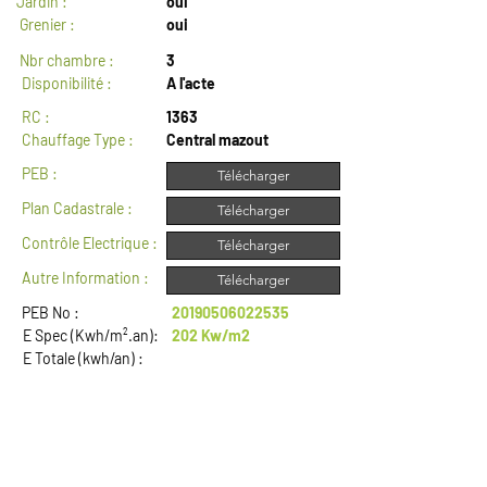
Jardin :
oui
Grenier :
oui
Nbr chambre :
3
Disponibilité :
A l'acte
RC :
1363
Chauffage Type :
Central mazout
PEB :
Télécharger
Plan Cadastrale :
Télécharger
Contrôle Electrique :
Télécharger
Autre Information :
Télécharger
PEB No :
20190506022535
E Spec (Kwh/m².an):
202 Kw/m2
E Totale (kwh/an) :
DESCRIPTION