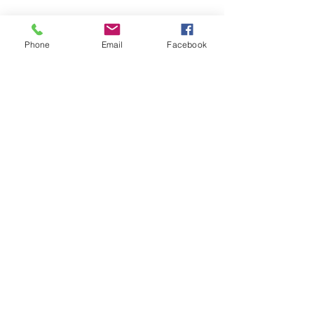
Phone
Email
Facebook
+32 497 25 03 53
info@twins-immo.be
RGPD
MENTIONS LEGALES