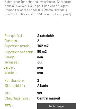
! Idéal pour 1er achat ou investisseur. Contactez-
nous au 0497/25.03.53 pour une visite ! Agent
immobilier agréé IPI 511.854 (*forfait (vendeur)
min.2500€ htva soit 3025€ tvac tout compris !)
GENERAL
Etat général :
A rafraîchir
Façades :
2
Superficie terrain :
762 m2
80 m2
Superficie habitable :
Garage :
non
Terrasse :
oui
Jardin :
non
Grenier :
non
Nbr chambre :
2
Disponibilité :
A l'acte
RC :
919
Chauffage Type :
Central mazout
PEB :
Télécharger