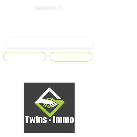
4300 Waremme,
Avenue Edmond Leburton n°10
S'abonner
Contact