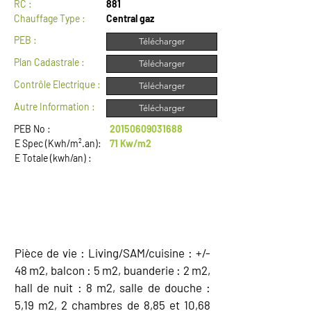
RC :
881
Chauffage Type :
Central gaz
PEB :
Télécharger
Plan Cadastrale :
Télécharger
Contrôle Electrique :
Télécharger
Autre Information :
Télécharger
PEB No :
20150609031688
E Spec (Kwh/m².an):
71 Kw/m2
E Totale (kwh/an) :
DESCRIPTION
Pièce de vie : Living/SAM/cuisine : +/-
48 m2, balcon : 5 m2, buanderie : 2 m2,
hall de nuit : 8 m2, salle de douche :
5,19 m2, 2 chambres de 8,85 et 10,68