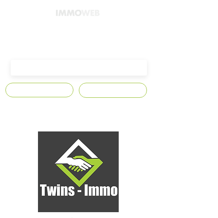
4300 Waremme,
Avenue Edmond Leburton n°10
S'abonner
Contact