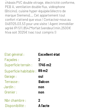
châssis PVC double vitrage, électricité conforme,
PEB A, ventilation double flux, vidéophone
(Bticino), cuisine hyper-équipée (électro de
marque Siemens),… Cet appartement tout
confort n’attend que vous ! Contactez-nous au
0497/25.03.53 pour une visite ! Agent immobilier
agréé IPI 511.854 (*forfait (vendeur) min.2500€
htva soit 3025€ tvac tout compris !)
GENERAL
Etat général :
Excellent état
Façades :
2
Superficie terrain :
1745 m2
89 m2
Superficie habitable :
Garage :
oui
Terrasse :
Balcon
Jardin :
non
Grenier :
non
Nbr chambre :
2
Disponibilité :
A l'acte