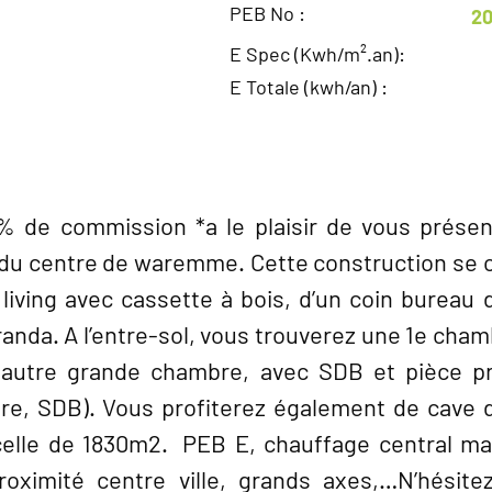
PEB No :
20
E Spec (Kwh/m².an):
E Totale (kwh/an) :
DESCRIPTION
 de commission *a le plaisir de vous présent
 du centre de waremme. Cette construction se c
living avec cassette à bois, d’un coin bureau d
randa. A l’entre-sol, vous trouverez une 1e cha
autre grande chambre, avec SDB et pièce priv
re, SDB). Vous profiterez également de cave d
elle de 1830m2. PEB E, chauffage central maz
oximité centre ville, grands axes,…N’hésite