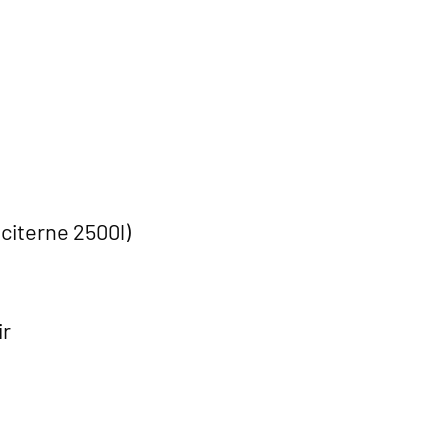
EQUIPEMENT
citerne 2500l)
ir
CARTE