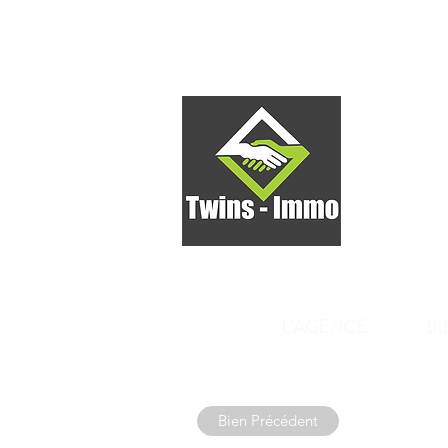
4300 War
Avenue Ed
Se c
L'AGENCE
BI
Bien Précédent