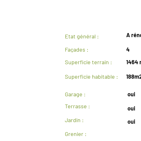
A rén
Etat général :
Façades :
4
Superficie terrain :
1464
Superficie habitable :
188m
Garage :
oui
Terrasse :
oui
Jardin :
oui
Grenier :