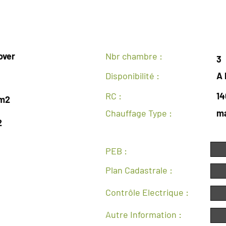
GENERAL
over
Nbr chambre :
3
Disponibilité :
A 
RC :
1
 m2
Chauffage Type :
m
2
PEB :
Plan Cadastrale :
Contrôle Electrique :
Autre Information :