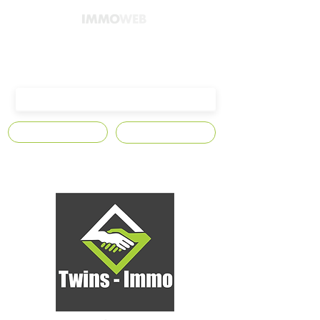
4300 Waremme,
Avenue Edmond Leburton n°10
S'abonner
Contact