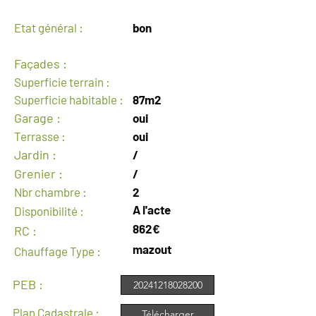
Etat général :
bon
Façades :
Superficie terrain :
Superficie habitable :
87m2
Garage :
oui
Terrasse :
oui
Jardin :
/
Grenier :
/
Nbr chambre :
2
A l'acte
Disponibilité :
862€
RC :
mazout
Chauffage Type :
PEB :
20241218028200
Plan Cadastrale :
Télécharger