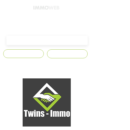
4300 Waremme,
Avenue Edmond Leburton n°10
S'abonner
Contact