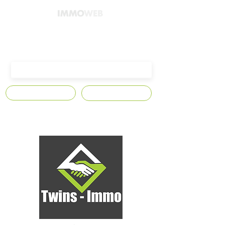
4300 Waremme,
Avenue Edmond Leburton n°10
S'abonner
Contact