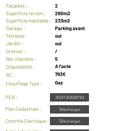
Façades :
2
Superficie terrain :
260m2
Superficie habitable :
233m2
Garage :
Parking avant
Terrasse :
oui
Jardin :
oui
Grenier :
/
Nbr chambre :
5
A l'acte
Disponibilité :
793€
RC :
Gaz
Chauffage Type :
PEB :
20241202028783
Plan Cadastrale :
Télécharger
Contrôle Electrique :
Télécharger