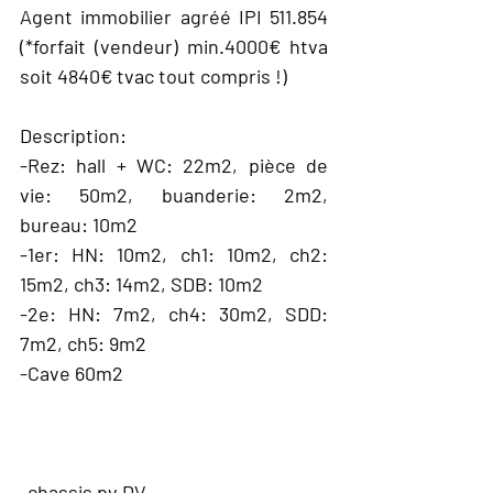
Agent immobilier agréé IPI 511.854
(*forfait (vendeur) min.4000€ htva
soit 4840€ tvac tout compris !)
Description:
-Rez: hall + WC: 22m2, pièce de
vie: 50m2, buanderie: 2m2,
bureau: 10m2
-1er: HN: 10m2, ch1: 10m2, ch2:
15m2, ch3: 14m2, SDB: 10m2
-2e: HN: 7m2, ch4: 30m2, SDD:
7m2, ch5: 9m2
-Cave 60m2
EQUIPEMENT
-chassis pv DV