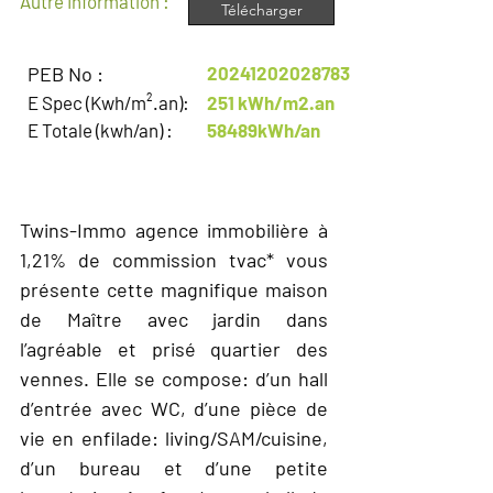
Autre Information :
Télécharger
PEB No :
20241202028783
E Spec (Kwh/m².an):
251 kWh/m2.an
E Totale (kwh/an) :
58489kWh/an
DESCRIPTION
Twins-Immo agence immobilière à
1,21% de commission tvac* vous
présente cette magnifique maison
de Maître avec jardin dans
l’agréable et prisé quartier des
vennes. Elle se compose: d’un hall
d’entrée avec WC, d’une pièce de
vie en enfilade: living/SAM/cuisine,
d’un bureau et d’une petite