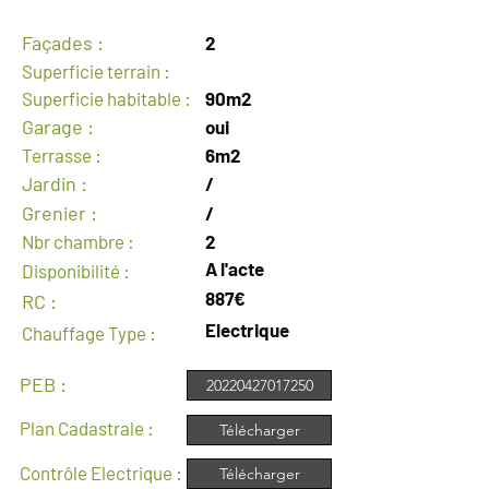
Façades :
2
Superficie terrain :
Superficie habitable :
90m2
Garage :
oui
Terrasse :
6m2
Jardin :
/
Grenier :
/
Nbr chambre :
2
A l'acte
Disponibilité :
887€
RC :
Electrique
Chauffage Type :
PEB :
20220427017250
Plan Cadastrale :
Télécharger
Contrôle Electrique :
Télécharger