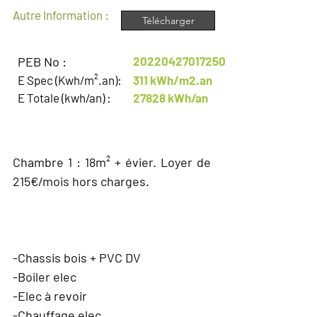
Autre Information :
Télécharger
PEB No :
20220427017250
E Spec (Kwh/m².an):
311 kWh/m2.an
E Totale (kwh/an) :
27828 kWh/an
DESCRIPTION
Chambre 1 : 18m² + évier. Loyer de
215€/mois hors charges.
EQUIPEMENT
-Chassis bois + PVC DV
-Boiler elec
-Elec à revoir
-Chauffage elec