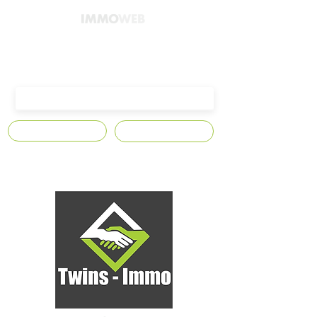
4300 Waremme,
Avenue Edmond Leburton n°10
S'abonner
Contact