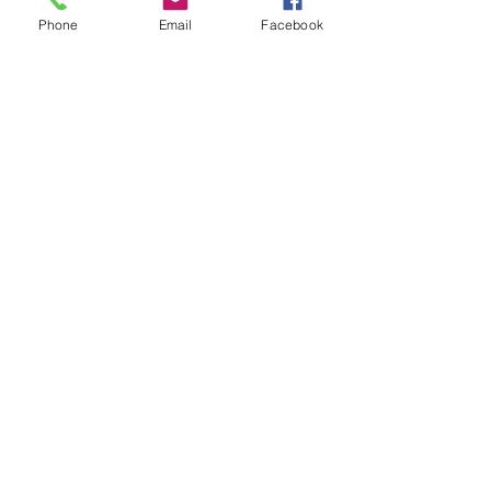
Phone
Email
Facebook
+32 497 25 03 53
info@twins-immo.be
RGPD
MENTIONS LEGALES